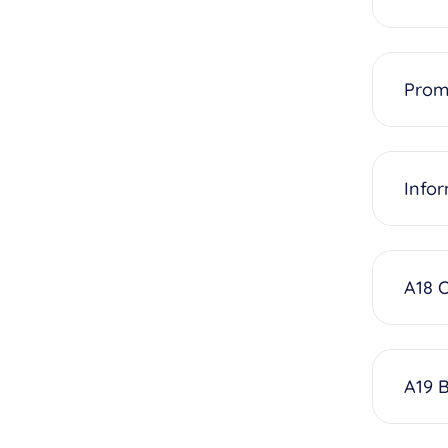
Promo
Info
A18 
A19 