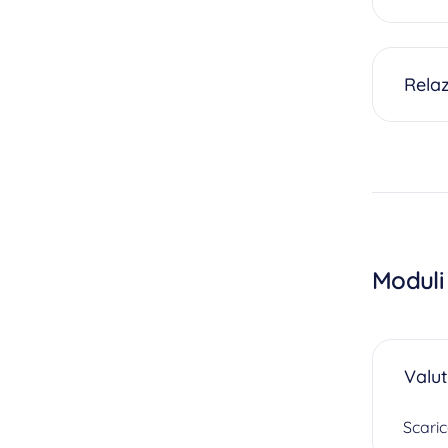
Rela
Moduli
Valut
Scari