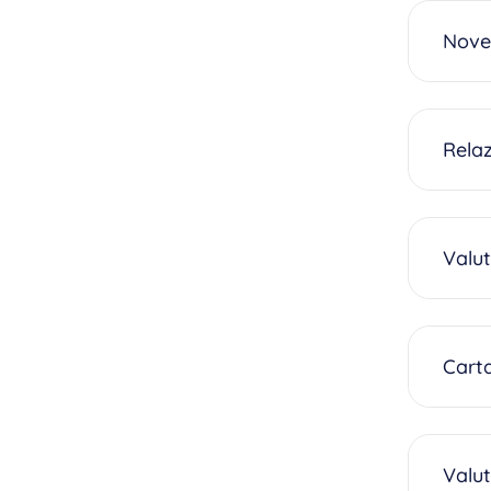
Nove
Rela
Valut
Carta
Valut